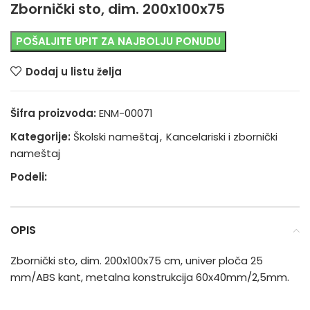
Zbornički sto, dim. 200x100x75
POŠALJITE UPIT ZA NAJBOLJU PONUDU
Dodaj u listu želja
Šifra proizvoda:
ENM-00071
Kategorije:
Školski nameštaj
,
Kancelariski i zbornički
nameštaj
Podeli:
OPIS
Zbornički sto, dim. 200x100x75 cm, univer ploča 25
mm/ABS kant, metalna konstrukcija 60x40mm/2,5mm.