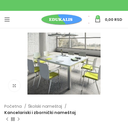
0
0,00
RSD
Uvećaj sliku
Početna
Školski nameštaj
Kancelariski i zbornički nameštaj