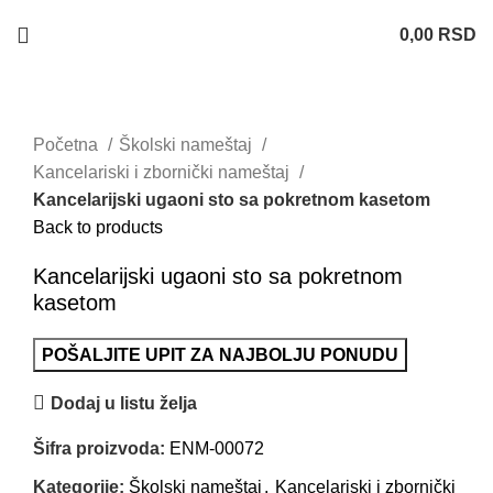
0,00
RSD
Uvećaj sliku
Početna
Školski nameštaj
Kancelariski i zbornički nameštaj
Kancelarijski ugaoni sto sa pokretnom kasetom
Back to products
Kancelarijski ugaoni sto sa pokretnom
kasetom
POŠALJITE UPIT ZA NAJBOLJU PONUDU
Dodaj u listu želja
Šifra proizvoda:
ENM-00072
Kategorije:
Školski nameštaj
,
Kancelariski i zbornički