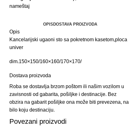
nameštaj
OPIS
DOSTAVA PROIZVODA
Opis
Kancelarijski ugaoni sto sa pokretnom kasetom,ploca
univer
dim.150×150/160×160/170×170/
Dostava proizvoda
Roba se dostavlja brzom poštom ili našim vozilom u
zavisnosti od gabarita, pošiljke i destinacije. Bez
obzira na gabarit pošiljke ona može biti prevezena, na
bilo koju destinaciju.
Povezani proizvodi