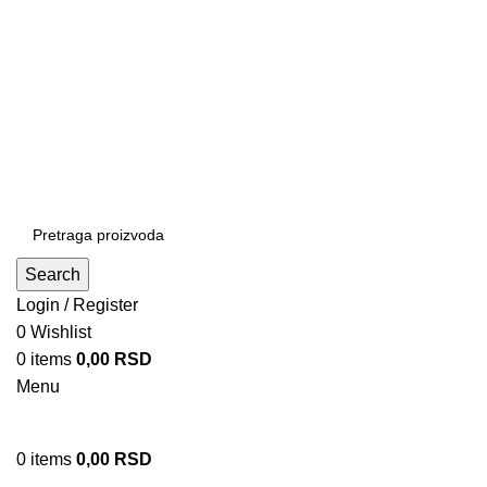
Patrijarha Joanikija 15A, 11165 Beograd, Srbija
office@sportedukalis.com
Search
Login / Register
0
Wishlist
0
items
0,00
RSD
Menu
0
items
0,00
RSD
Proizvodi