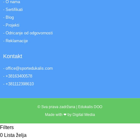
- O nama
- Sertifikati
- Blog
- Projekti
- Odricanje od odgovornosti
- Reklamacije
Kontakt
- office@sportedukalis.com
- +38163400578
- +381112398610
© Sva prava zadržana | Edukalis DOO
Made with ❤ by Digital Media
Filters
0
Lista želja