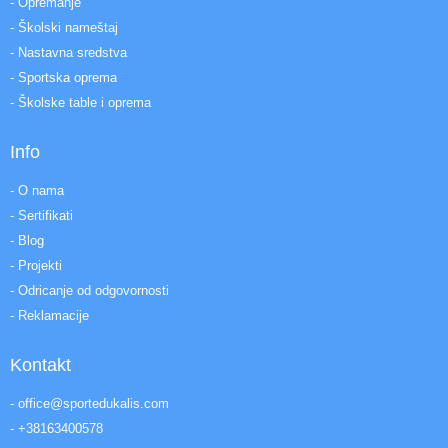
- Opremanje
- Školski nameštaj
- Nastavna sredstva
- Sportska oprema
- Školske table i oprema
Info
- O nama
- Sertifikati
- Blog
- Projekti
- Odricanje od odgovornosti
- Reklamacije
Kontakt
- office@sportedukalis.com
- +38163400578