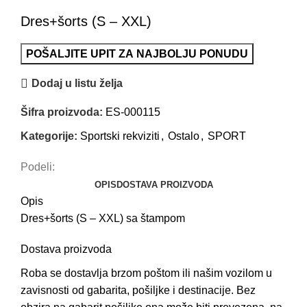
Dres+šorts (S – XXL)
POŠALJITE UPIT ZA NAJBOLJU PONUDU
Dodaj u listu želja
Šifra proizvoda:
ES-000115
Kategorije:
Sportski rekviziti
,
Ostalo
,
SPORT
Podeli:
OPIS
DOSTAVA PROIZVODA
Opis
Dres+šorts (S – XXL) sa štampom
Dostava proizvoda
Roba se dostavlja brzom poštom ili našim vozilom u
zavisnosti od gabarita, pošiljke i destinacije. Bez