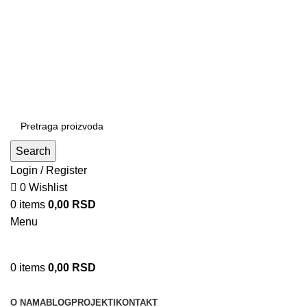
Patrijarha Joanikija 15A, 11165 Beograd, Srbija
office@sportedukalis.com
Search
Login / Register
0
Wishlist
0
items
0,00
RSD
Menu
0
items
0,00
RSD
Proizvodi
O NAMA
BLOG
PROJEKTI
KONTAKT