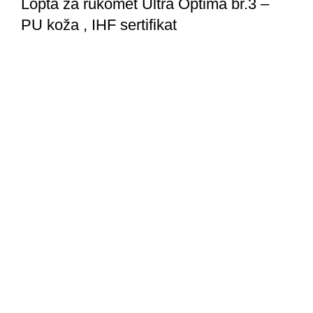
Lopta za rukomet Ultra Optima br.3 –
PU koža , IHF sertifikat