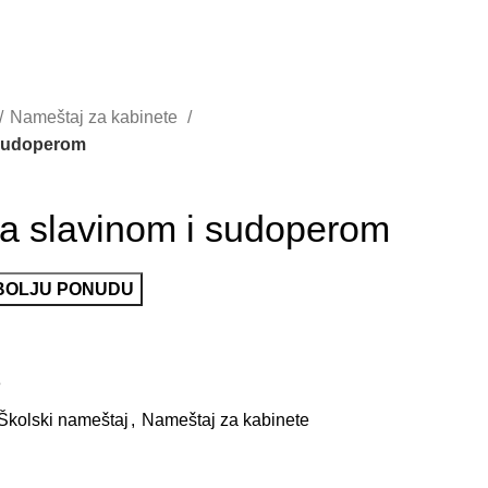
Nameštaj za kabinete
 sudoperom
sa slavinom i sudoperom
JBOLJU PONUDU
3
Školski nameštaj
,
Nameštaj za kabinete