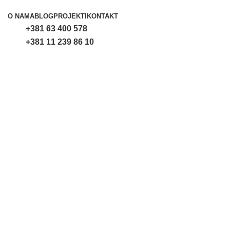
Proizvodi
O NAMA
BLOG
PROJEKTI
KONTAKT
+381 63 400 578
+381 11 239 86 10
Uvećaj sliku