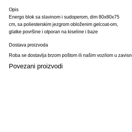
Opis
Energo blok sa slavinom i sudoperom, dim 80x80x75
cm, sa poliesterskim jezgrom obloženim gelcoat-om,
glatke površine i otporan na kiseline i baze
Dostava proizvoda
Roba se dostavlja brzom poštom ili našim vozilom u zavisnost
Povezani proizvodi