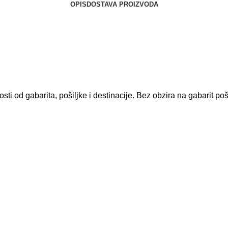
OPIS
DOSTAVA PROIZVODA
i od gabarita, pošiljke i destinacije. Bez obzira na gabarit poš