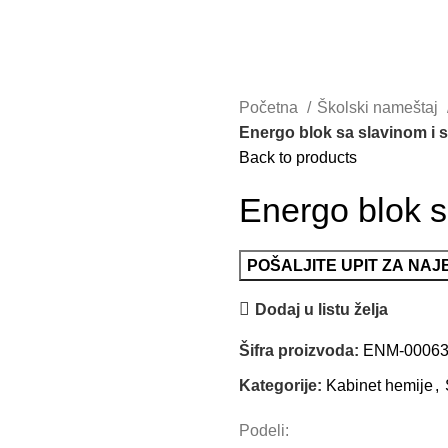
Početna
Školski nameštaj
Energo blok sa slavinom i
Back to products
Energo blok 
POŠALJITE UPIT ZA NA
Dodaj u listu želja
Šifra proizvoda:
ENM-0006
Kategorije:
Kabinet hemije
,
Podeli: