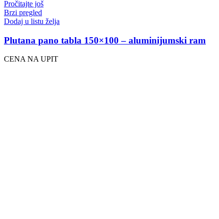
Pročitajte još
Brzi pregled
Dodaj u listu želja
Plutana pano tabla 150×100 – aluminijumski ram
CENA NA UPIT