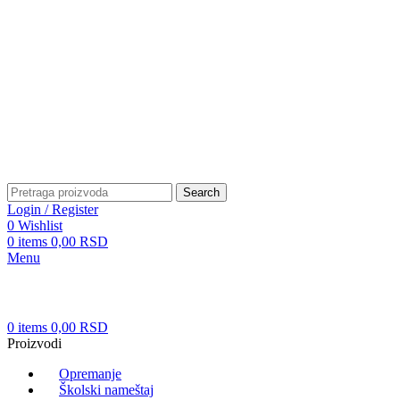
Patrijarha Joanikija 15A, 11165 Beograd, Srbija
office@sportedukalis.com
Search
Login / Register
0
Wishlist
0
items
0,00
RSD
Menu
0
items
0,00
RSD
Proizvodi
Opremanje
Školski nameštaj