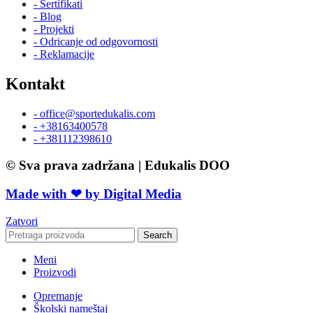
- Sertifikati
- Blog
- Projekti
- Odricanje od odgovornosti
- Reklamacije
Kontakt
- office@sportedukalis.com
- +38163400578
- +381112398610
© Sva prava zadržana | Edukalis DOO
Made with ❤ by Digital Media
Zatvori
Search
Meni
Proizvodi
Opremanje
Školski nameštaj