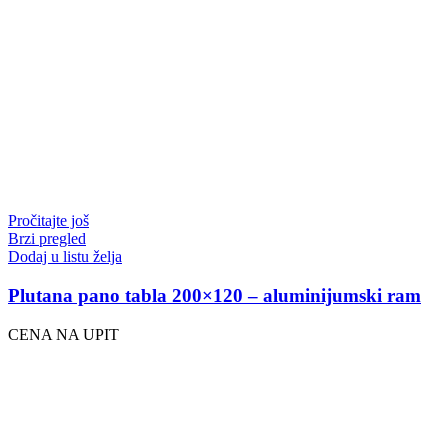
Pročitajte još
Brzi pregled
Dodaj u listu želja
Plutana pano tabla 200×120 – aluminijumski ram
CENA NA UPIT