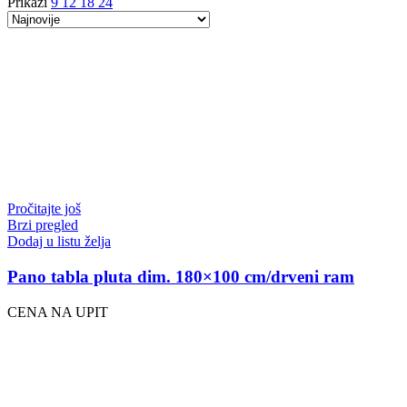
Prikaži
9
12
18
24
Pročitajte još
Brzi pregled
Dodaj u listu želja
Pano tabla pluta dim. 180×100 cm/drveni ram
CENA NA UPIT