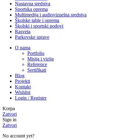
Nastavna sredstva
Sportska oprema
Multimedija i audiovizuelna sredstva
Školske table i oprema
Školski i sportski podovi
Rasveta
Parkovske sprave
O nama
Portfolio
Misija i vizija
Reference
Sertifikati
Blog
Projekti
Kontakt
Wishlist
Login / Register
Korpa
Zatvori
Sign in
Zatvori
No account yet?