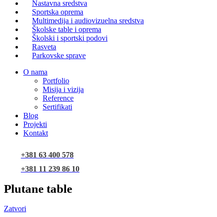
Nastavna sredstva
Sportska oprema
Multimedija i audiovizuelna sredstva
Školske table i oprema
Školski i sportski podovi
Rasveta
Parkovske sprave
O nama
Portfolio
Misija i vizija
Reference
Sertifikati
Blog
Projekti
Kontakt
+381 63 400 578
+381 11 239 86 10
Plutane table
Zatvori