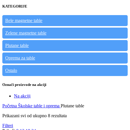
KATEGORIJE
Bele magnetne table
Zelene magnetne table
Plutane table
Oprema za table
Ostalo
Označi proizvode na akciji
Na akciji
Početna
Školske table i oprema
Plutane table
Prikazani svi od ukupno 8 rezultata
Filteri