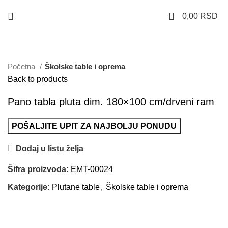
0
0,00
RSD
Uvećaj sliku
Početna
Školske table i oprema
Back to products
Pano tabla pluta dim. 180×100 cm/drveni ram
POŠALJITE UPIT ZA NAJBOLJU PONUDU
Dodaj u listu želja
Šifra proizvoda:
EMT-00024
Kategorije:
Plutane table
,
Školske table i oprema