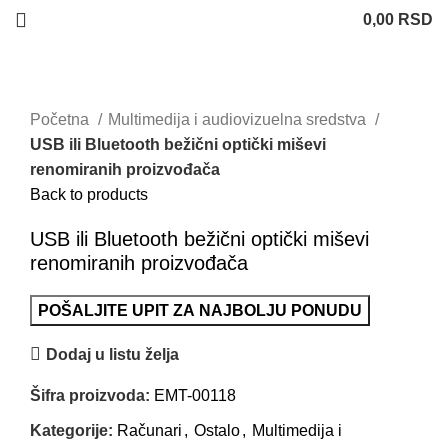
0,00
RSD
Uvećaj sliku
Početna
Multimedija i audiovizuelna sredstva
USB ili Bluetooth bežični optički miševi
renomiranih proizvođača
Back to products
USB ili Bluetooth bežični optički miševi
renomiranih proizvođača
POŠALJITE UPIT ZA NAJBOLJU PONUDU
Dodaj u listu želja
Šifra proizvoda:
EMT-00118
Kategorije:
Računari
,
Ostalo
,
Multimedija i