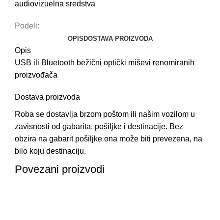
audiovizuelna sredstva
Podeli:
OPIS
DOSTAVA PROIZVODA
Opis
USB ili Bluetooth bežični optički miševi renomiranih
proizvođača
Dostava proizvoda
Roba se dostavlja brzom poštom ili našim vozilom u
zavisnosti od gabarita, pošiljke i destinacije. Bez
obzira na gabarit pošiljke ona može biti prevezena, na
bilo koju destinaciju.
Povezani proizvodi