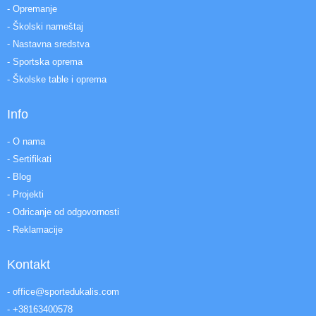
- Opremanje
- Školski nameštaj
- Nastavna sredstva
- Sportska oprema
- Školske table i oprema
Info
- O nama
- Sertifikati
- Blog
- Projekti
- Odricanje od odgovornosti
- Reklamacije
Kontakt
- office@sportedukalis.com
- +38163400578