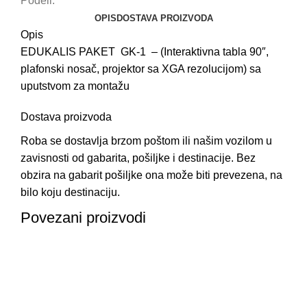
Podeli:
OPIS
DOSTAVA PROIZVODA
Opis
EDUKALIS PAKET GK-1 – (Interaktivna tabla 90″,
plafonski nosač, projektor sa XGA rezolucijom) sa
uputstvom za montažu
Dostava proizvoda
Roba se dostavlja brzom poštom ili našim vozilom u
zavisnosti od gabarita, pošiljke i destinacije. Bez
obzira na gabarit pošiljke ona može biti prevezena, na
bilo koju destinaciju.
Povezani proizvodi