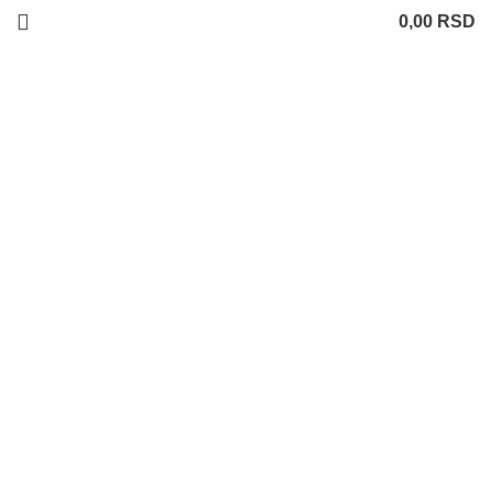
0,00
RSD
Uvećaj sliku