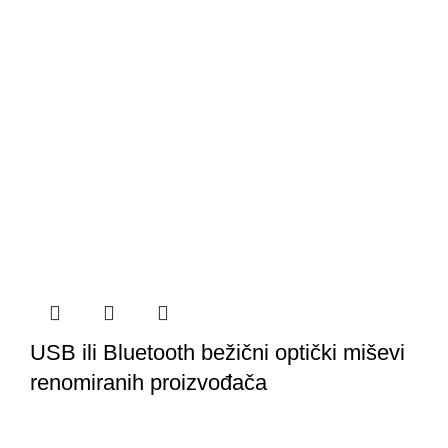
USB ili Bluetooth bežični optički miševi
renomiranih proizvođača