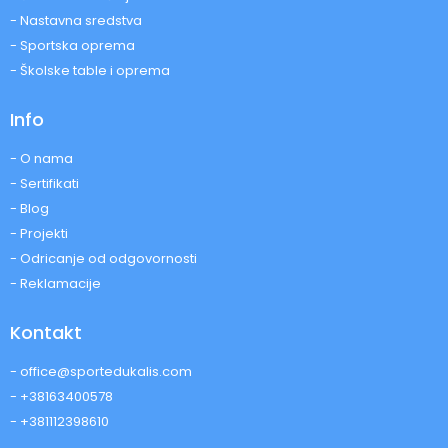
- Nastavna sredstva
- Sportska oprema
- Školske table i oprema
Info
- O nama
- Sertifikati
- Blog
- Projekti
- Odricanje od odgovornosti
- Reklamacije
Kontakt
- office@sportedukalis.com
- +38163400578
- +381112398610