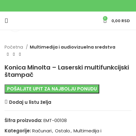
0
0,00
RSD
Uvećaj sliku
Početna
Multimedija i audiovizuelna sredstva
Konica Minolta – Laserski multifunkcijski
štampač
POŠALJITE UPIT ZA NAJBOLJU PONUDU
Dodaj u listu želja
Šifra proizvoda:
EMT-00108
Kategorije:
Računari
,
Ostalo
,
Multimedija i