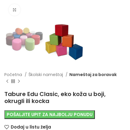
Uvećaj sliku
Početna
Školski nameštaj
Nameštaj za boravak
Tabure Edu Clasic, eko koža u boji,
okrugli ili kocka
POŠALJITE UPIT ZA NAJBOLJU PONUDU
Dodaj u listu želja