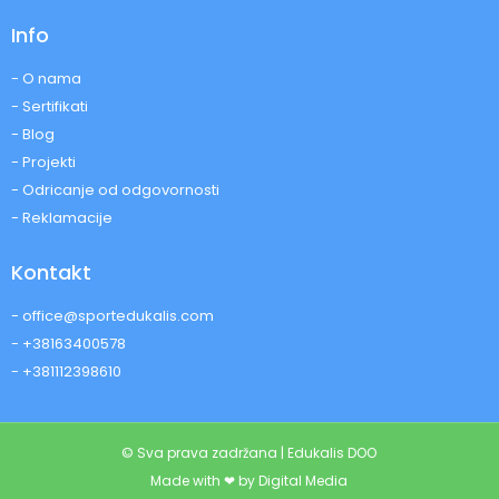
Info
- O nama
- Sertifikati
- Blog
- Projekti
- Odricanje od odgovornosti
- Reklamacije
Kontakt
- office@sportedukalis.com
- +38163400578
- +381112398610
© Sva prava zadržana | Edukalis DOO
Made with ❤ by Digital Media