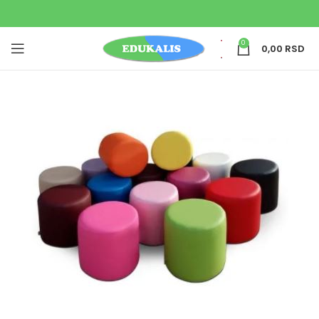
0
0,00
RSD