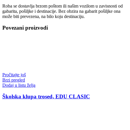
Roba se dostavlja brzom poštom ili našim vozilom u zavisnosti od
gabarita, pošiljke i destinacije. Bez obzira na gabarit pošiljke ona
može biti prevezena, na bilo koju destinaciju.
Povezani proizvodi
Pročitajte još
Brzi pregled
Dodaj u listu želja
Školska klupa trosed, EDU CLASIC