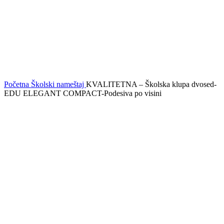
Uvećaj sliku
Početna
Školski nameštaj
KVALITETNA – Školska klupa dvosed-
EDU ELEGANT COMPACT-Podesiva po visini