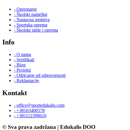
- Opremanje
- Školski nameštaj
- Nastavna sredstva
- Sportska oprema
- Školske table i oprema
Info
- O nama
- Sertifikati
- Blog
- Projekti
- Odricanje od odgovornosti
- Reklamacije
Kontakt
- office@sportedukalis.com
- +38163400578
- +381112398610
© Sva prava zadržana | Edukalis DOO