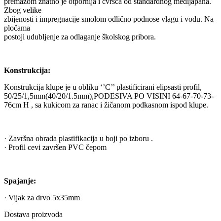
premazom znatno je otpornija i čvršća od standardnog medijapana.
Zbog velike
zbijenosti i impregnacije smolom odlično podnose vlagu i vodu. Na
pločama
postoji udubljenje za odlaganje školskog pribora.
Konstrukcija:
Konstrukcija klupe je u obliku ‘’C’’ plastificirani elipsasti profil,
50/25/1,5mm(40/20/1.5mm),PODESIVA PO VISINI 64-67-70-73-
76cm H , sa kukicom za ranac i žičanom podkasnom ispod klupe.
· Završna obrada plastifikacija u boji po izboru .
· Profil cevi završen PVC čepom
Spajanje:
· Vijak za drvo 5x35mm
Dostava proizvoda