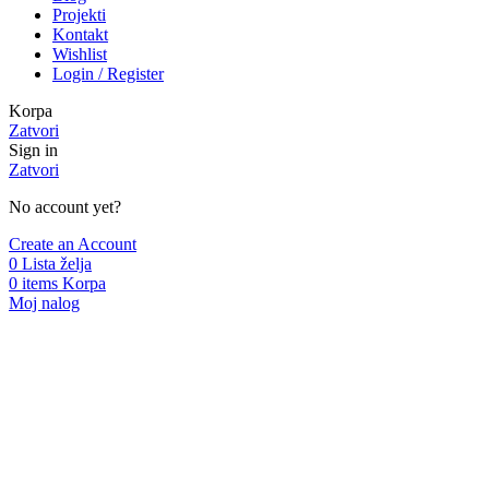
Projekti
Kontakt
Wishlist
Login / Register
Korpa
Zatvori
Sign in
Zatvori
No account yet?
Create an Account
0
Lista želja
0
items
Korpa
Moj nalog