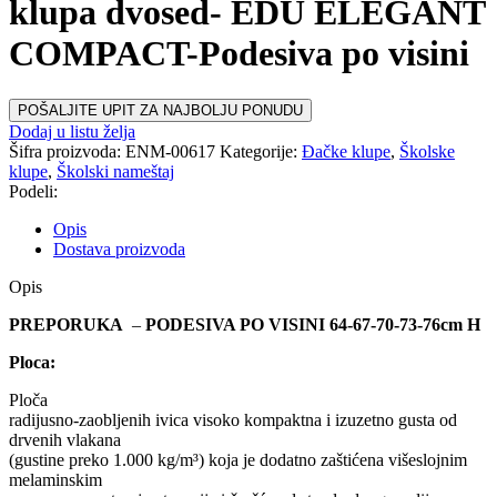
klupa dvosed- EDU ELEGANT
COMPACT-Podesiva po visini
POŠALJITE UPIT ZA NAJBOLJU PONUDU
Dodaj u listu želja
Šifra proizvoda:
ENM-00617
Kategorije:
Đačke klupe
,
Školske
klupe
,
Školski nameštaj
Podeli:
Opis
Dostava proizvoda
Opis
PREPORUKA
–
PODESIVA PO VISINI 64-67-70-73-76cm H
Ploca:
Ploča
radijusno-zaobljenih ivica visoko kompaktna i izuzetno gusta od
drvenih vlakana
(gustine preko 1.000 kg/m³) koja je dodatno zaštićena višeslojnim
melaminskim