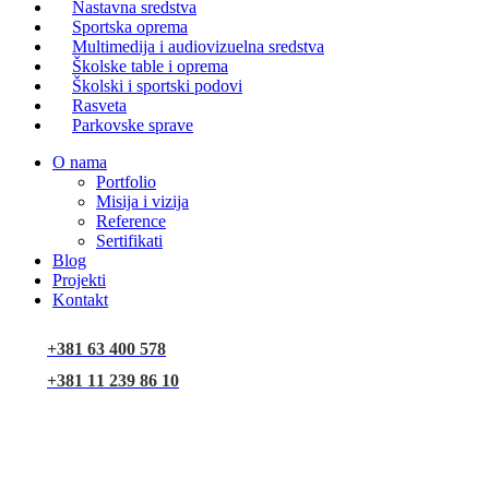
Nastavna sredstva
Sportska oprema
Multimedija i audiovizuelna sredstva
Školske table i oprema
Školski i sportski podovi
Rasveta
Parkovske sprave
O nama
Portfolio
Misija i vizija
Reference
Sertifikati
Blog
Projekti
Kontakt
+381 63 400 578
+381 11 239 86 10