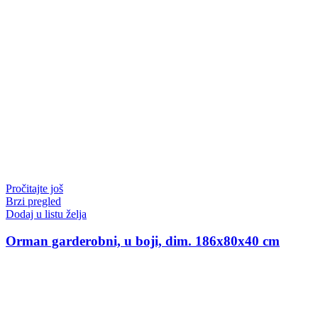
Pročitajte još
Brzi pregled
Dodaj u listu želja
Orman garderobni, u boji, dim. 186x80x40 cm