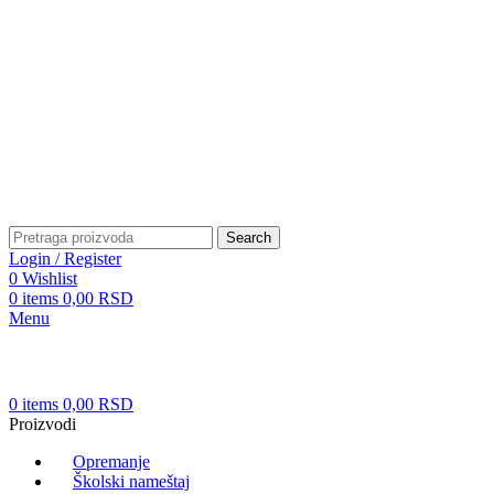
Patrijarha Joanikija 15A, 11165 Beograd, Srbija
office@sportedukalis.com
Search
Login / Register
0
Wishlist
0
items
0,00
RSD
Menu
0
items
0,00
RSD
Proizvodi
Opremanje
Školski nameštaj