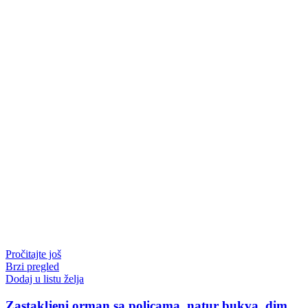
Pročitajte još
Brzi pregled
Dodaj u listu želja
Zastakljeni orman sa policama, natur bukva, dim.