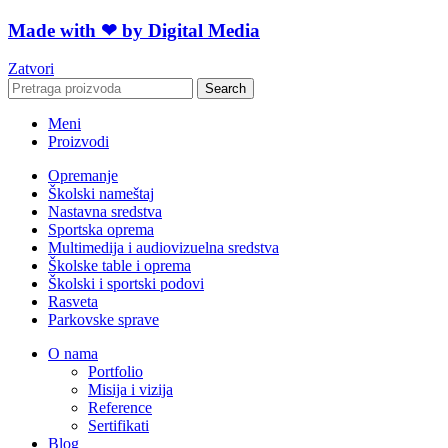
Made with ❤ by Digital Media
Zatvori
Search
Meni
Proizvodi
Opremanje
Školski nameštaj
Nastavna sredstva
Sportska oprema
Multimedija i audiovizuelna sredstva
Školske table i oprema
Školski i sportski podovi
Rasveta
Parkovske sprave
O nama
Portfolio
Misija i vizija
Reference
Sertifikati
Blog