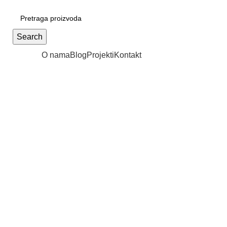
Patrijarha Joanikija 15A, 11165 Beograd, Srbija
office@sportedukalis.co
Search
Proizvodi
O nama
Blog
Projekti
Kontakt
Uvećaj sliku