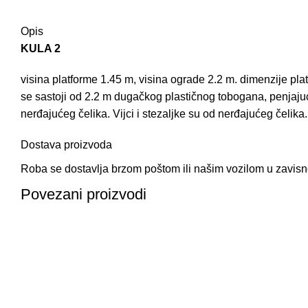
Opis
KULA 2
visina platforme 1.45 m, visina ograde 2.2 m. dimenzije p
se sastoji od 2.2 m dugačkog plastičnog tobogana, penjajuć
nerđajućeg čelika. Vijci i stezaljke su od nerđajućeg čelika.
Dostava proizvoda
Roba se dostavlja brzom poštom ili našim vozilom u zavisnost
Povezani proizvodi