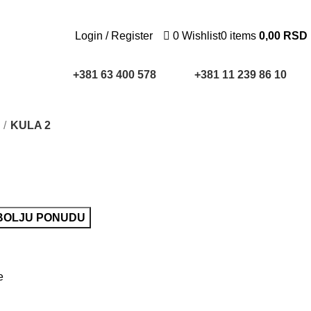
Login / Register
0
Wishlist
0
items
0,00
RSD
+381 63 400 578
+381 11 239 86 10
KULA 2
JBOLJU PONUDU
e