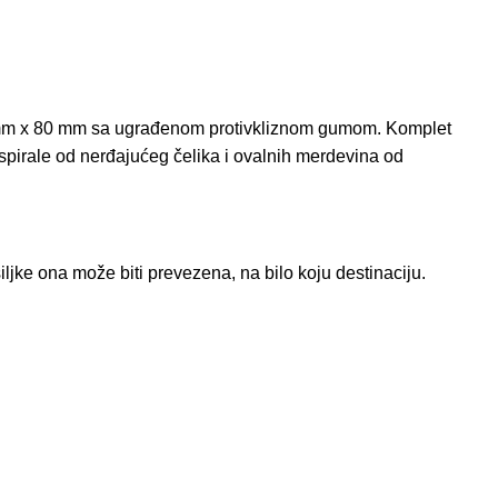
a 60 mm x 80 mm sa ugrađenom protivkliznom gumom. Komplet
spirale od nerđajućeg čelika i ovalnih merdevina od
iljke ona može biti prevezena, na bilo koju destinaciju.