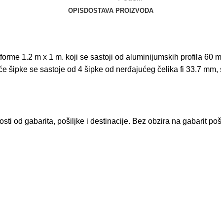
OPIS
DOSTAVA PROIZVODA
latforme 1.2 m x 1 m. koji se sastoji od aluminijumskih profil
e šipke se sastoje od 4 šipke od nerđajućeg čelika fi 33.7 mm, 
i od gabarita, pošiljke i destinacije. Bez obzira na gabarit poš