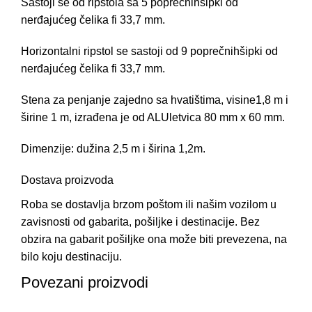
Sastoji se od ripstola sa 5 poprečnihšipki od
nerđajućeg čelika fi 33,7 mm.
Horizontalni ripstol se sastoji od 9 poprečnihšipki od
nerđajućeg čelika fi 33,7 mm.
Stena za penjanje zajedno sa hvatištima, visine1,8 m i
širine 1 m, izrađena je od ALUletvica 80 mm x 60 mm.
Dimenzije: dužina 2,5 m i širina 1,2m.
Dostava proizvoda
Roba se dostavlja brzom poštom ili našim vozilom u
zavisnosti od gabarita, pošiljke i destinacije. Bez
obzira na gabarit pošiljke ona može biti prevezena, na
bilo koju destinaciju.
Povezani proizvodi