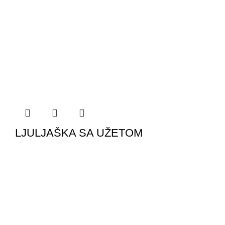
LJULJAŠKA SA UŽETOM