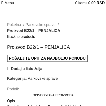
Menu
0
items
0,00
RSD
Uvećaj sliku
Početna
Parkovske sprave
Proizvod B22/1 – PENJALICA
Back to products
Proizvod B22/1 – PENJALICA
POŠALJITE UPIT ZA NAJBOLJU PONUDU
Dodaj u listu želja
Kategorija:
Parkovske sprave
Podeli:
OPIS
DOSTAVA PROIZVODA
Opis