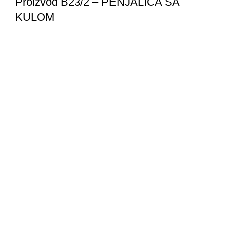
Proizvod B23/2 – PENJALICA SA
KULOM