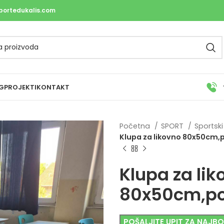
portedukalis.com
G
PROJEKTI
KONTAKT
Početna
SPORT
Sportski 
Klupa za likovno 80x50cm,
Klupa za lik
80x50cm,po
POŠALJITE UPIT ZA NAJB