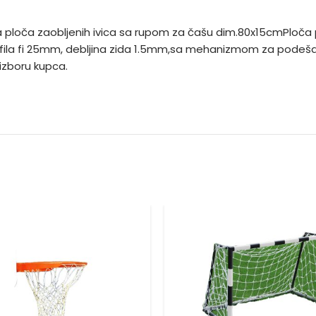
 ploča zaobljenih ivica sa rupom za čašu dim.80x15cmPloča 
profila fi 25mm, debljina zida 1.5mm,sa mehanizmom za podeš
 izboru kupca.