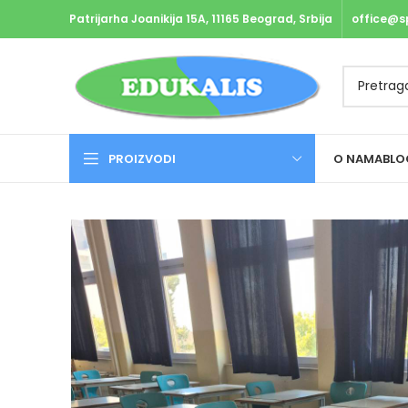
Patrijarha Joanikija 15A, 11165 Beograd, Srbija
office@s
PROIZVODI
O NAMA
BLO