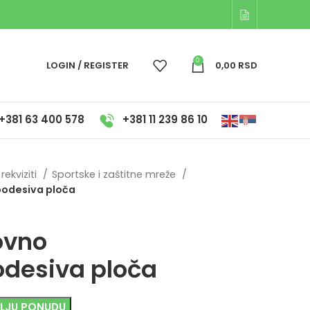
0
LOGIN / REGISTER
0,00
RSD
+381 63 400 578
+381 11 239 86 10
rekviziti
Sportske i zaštitne mreže
podesiva ploča
ovno
desiva ploča
OLJU PONUDU