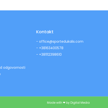
Kontakt
- office@sportedukalis.com
- +38163400578
- +381112398610
od odgovornosti
e
Made with ❤ by Digital Media