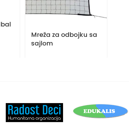
Mre
dbal
dim
Mreža za odbojku sa
sajlom