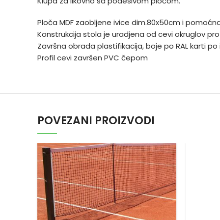
Klupa za likovno sa podesivom pločom.
Ploča MDF zaobljene ivice dim.80x50cm i pomoćna
Konstrukcija stola je uradjena od cevi okruglov 
Završna obrada plastifikacija, boje po RAL karti po
Profil cevi završen PVC čepom
POVEZANI PROIZVODI