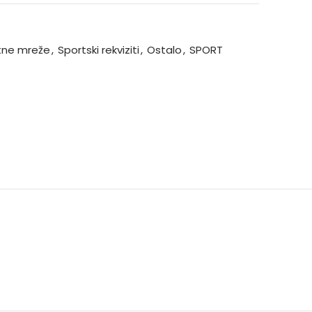
itne mreže
,
Sportski rekviziti
,
Ostalo
,
SPORT