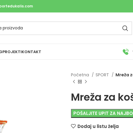
portedukalis.com
G
PROJEKTI
KONTAKT
Početna
SPORT
Mreža z
Mreža za koš
POŠALJITE UPIT ZA NAJB
Dodaj u listu želja