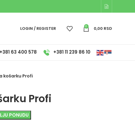
0
LOGIN / REGISTER
0,00
RSD
+381 63 400 578
+381 11 239 86 10
a košarku Profi
arku Profi
OLJU PONUDU