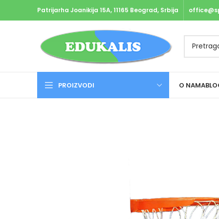
Patrijarha Joanikija 15A, 11165 Beograd, Srbija
office@s
PROIZVODI
O NAMA
BLO