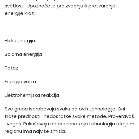
svetlosti. Upoznaćete proizvodnju ili pretvaranje
energije kroz:
Hidroenergija
Solarna energija
Potez
Energija vetra
Elektrohemijska reakcija
Sve grupe isprobavaju svaku od ovih tehnologija. Oni
traže prednosti i nedostatke svake metode. Proveravaš
i vagaš. Pokušavaju da procene koja tehnologija u kojem
regionu ima najviše smisla.