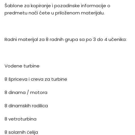
Šablone za kopiranje i pozadinske informacije o
predmetu naći ćete u priloženom materijalu.
Radni materijal za 8 radnih grupa sa po 3 do 4 učenika:
Vodene turbine
8 špriceva i creva za turbine
8 dinama / motora
8 dinamskih radilica
8 vetroturbina
8 solarnih ćelija