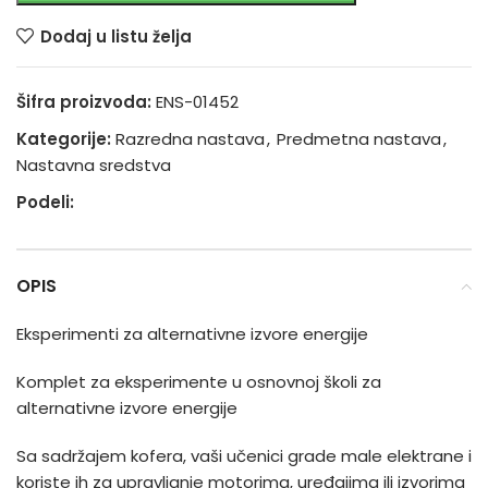
Dodaj u listu želja
Šifra proizvoda:
ENS-01452
Kategorije:
Razredna nastava
,
Predmetna nastava
,
Nastavna sredstva
Podeli:
OPIS
Eksperimenti za alternativne izvore energije
Komplet za eksperimente u osnovnoj školi za
alternativne izvore energije
Sa sadržajem kofera, vaši učenici grade male elektrane i
koriste ih za upravljanje motorima, uređajima ili izvorima