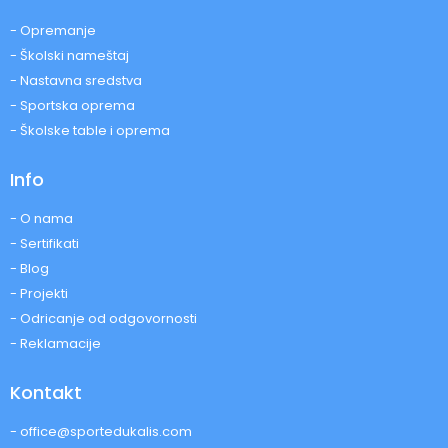
- Opremanje
- Školski nameštaj
- Nastavna sredstva
- Sportska oprema
- Školske table i oprema
Info
- O nama
- Sertifikati
- Blog
- Projekti
- Odricanje od odgovornosti
- Reklamacije
Kontakt
- office@sportedukalis.com