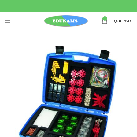
0
0,00
RSD