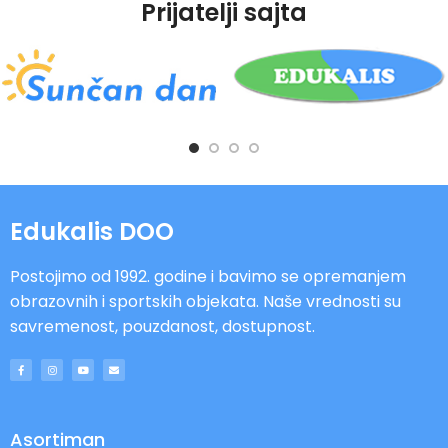
Prijatelji sajta
Edukalis DOO
Postojimo od 1992. godine i bavimo se opremanjem
obrazovnih i sportskih objekata. Naše vrednosti su
savremenost, pouzdanost, dostupnost.
Asortiman