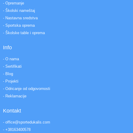
- Opremanje
- Školski nameštaj
- Nastavna sredstva
- Sportska oprema
- Školske table i oprema
Info
- O nama
- Sertifikati
- Blog
- Projekti
- Odricanje od odgovornosti
- Reklamacije
Kontakt
- office@sportedukalis.com
- +38163400578