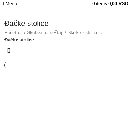
Menu
0
items
0,00
RSD
Đačke stolice
Početna
Školski nameštaj
Školske stolice
Đačke stolice