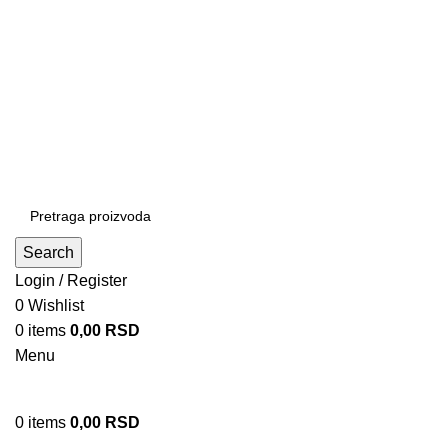
Patrijarha Joanikija 15A, 11165 Beograd, Srbija
office@sportedukalis.com
Search
Login / Register
0
Wishlist
0
items
0,00
RSD
Menu
0
items
0,00
RSD
Proizvodi