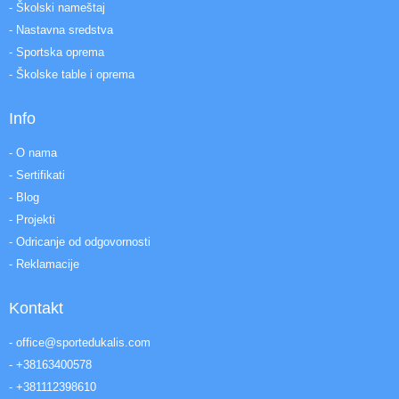
- Školski nameštaj
- Nastavna sredstva
- Sportska oprema
- Školske table i oprema
Info
- O nama
- Sertifikati
- Blog
- Projekti
- Odricanje od odgovornosti
- Reklamacije
Kontakt
- office@sportedukalis.com
- +38163400578
- +381112398610