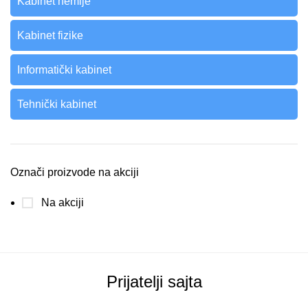
Kabinet hemije
Kabinet fizike
Informatički kabinet
Tehnički kabinet
Označi proizvode na akciji
Na akciji
Prijatelji sajta