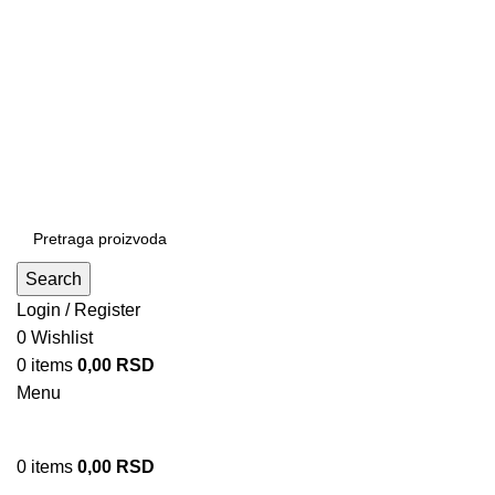
Patrijarha Joanikija 15A, 11165 Beograd, Srbija
office@sportedukalis.com
Search
Login / Register
0
Wishlist
0
items
0,00
RSD
Menu
0
items
0,00
RSD
Proizvodi