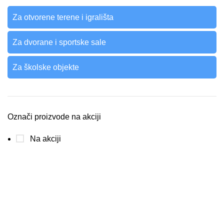
Za otvorene terene i igrališta
Za dvorane i sportske sale
Za školske objekte
Označi proizvode na akciji
Na akciji