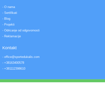
- O nama
- Sertifikati
- Blog
- Projekti
- Odricanje od odgovornosti
- Reklamacije
Kontakt
- office@sportedukalis.com
- +38163400578
- +381112398610
© Sva prava zadržana | Edukalis DOO
Made with ❤ by Digital Media
Filters