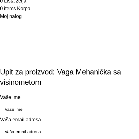
0
Lista želja
0
items
Korpa
Moj nalog
Upit za proizvod: Vaga Mehanička sa
visinometom
Vaše ime
Vaša email adresa