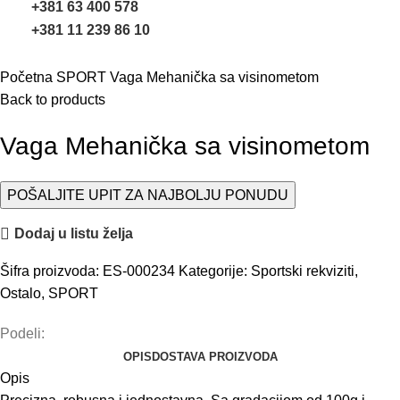
+381 63 400 578
+381 11 239 86 10
Uvećaj sliku
Početna
SPORT
Vaga Mehanička sa visinometom
Back to products
Vaga Mehanička sa visinometom
POŠALJITE UPIT ZA NAJBOLJU PONUDU
Dodaj u listu želja
Šifra proizvoda:
ES-000234
Kategorije:
Sportski rekviziti
,
Ostalo
,
SPORT
Podeli:
OPIS
DOSTAVA PROIZVODA
Opis