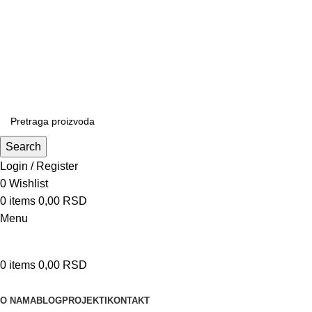
Patrijarha Joanikija 15A, 11165 Beograd, Srbija
office@sportedukalis.com
Search
Login / Register
0
Wishlist
0
items
0,00
RSD
Menu
0
items
0,00
RSD
Proizvodi
O NAMA
BLOG
PROJEKTI
KONTAKT