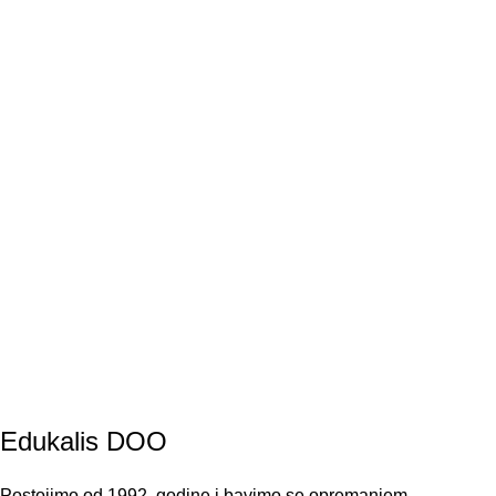
Edukalis DOO
Postojimo od 1992. godine i bavimo se opremanjem