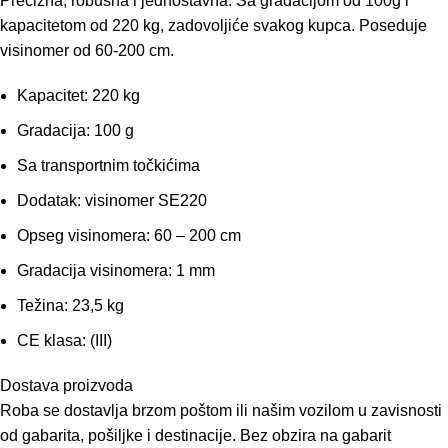
Precizna, robusna i jednostavna. Sa gradacijom od 100g i
kapacitetom od 220 kg, zadovoljiće svakog kupca. Poseduje
visinomer od 60-200 cm.
Kapacitet: 220 kg
Gradacija: 100 g
Sa transportnim točkićima
Dodatak: visinomer SE220
Opseg visinomera: 60 – 200 cm
Gradacija visinomera: 1 mm
Težina: 23,5 kg
CE klasa: (III)
Dostava proizvoda
Roba se dostavlja brzom poštom ili našim vozilom u zavisnosti
od gabarita, pošiljke i destinacije. Bez obzira na gabarit