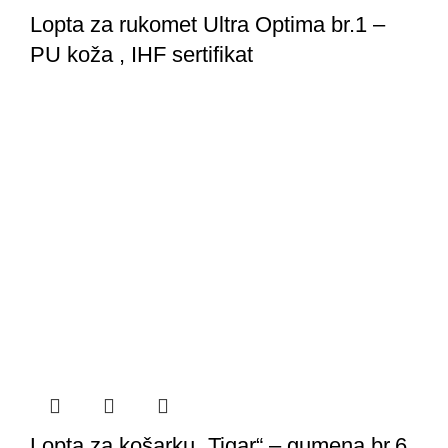
Lopta za rukomet Ultra Optima br.1 –
PU koža , IHF sertifikat
Lopta za košarku „Tigar“ – gumena br.6