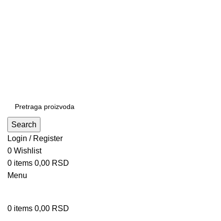
Patrijarha Joanikija 15A, 11165 Beograd, Srbija
office@sportedukalis.com
Search
Login / Register
0
Wishlist
0
items
0,00
RSD
Menu
0
items
0,00
RSD
Proizvodi