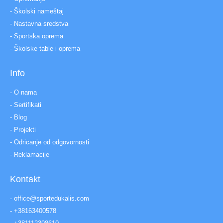
- Školski nameštaj
- Nastavna sredstva
- Sportska oprema
- Školske table i oprema
Info
- O nama
- Sertifikati
- Blog
- Projekti
- Odricanje od odgovornosti
- Reklamacije
Kontakt
- office@sportedukalis.com
- +38163400578