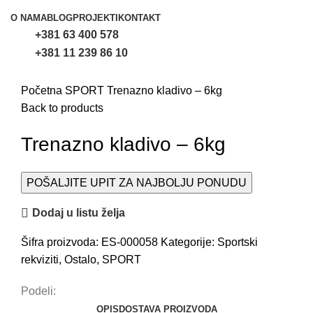
O NAMA
BLOG
PROJEKTI
KONTAKT
+381 63 400 578
+381 11 239 86 10
Uvećaj sliku
Početna
SPORT
Trenazno kladivo – 6kg
Back to products
Trenazno kladivo – 6kg
POŠALJITE UPIT ZA NAJBOLJU PONUDU
Dodaj u listu želja
Šifra proizvoda:
ES-000058
Kategorije:
Sportski
rekviziti
,
Ostalo
,
SPORT
Podeli:
OPIS
DOSTAVA PROIZVODA