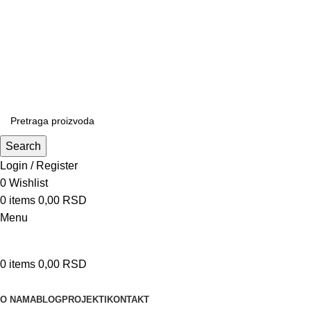
Patrijarha Joanikija 15A, 11165 Beograd, Srbija
office@sportedukalis.com
Search
Login / Register
0
Wishlist
0
items
0,00
RSD
Menu
0
items
0,00
RSD
Proizvodi
O NAMA
BLOG
PROJEKTI
KONTAKT