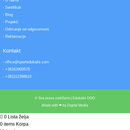
- O nama
- Sertifikati
- Blog
- Projekti
- Odricanje od odgovornosti
- Reklamacije
Kontakt
- office@sportedukalis.com
- +38163400578
- +381112398610
© Sva prava zadržana | Edukalis DOO
Made with ❤ by Digital Media
0
Lista želja
0
items
Korpa