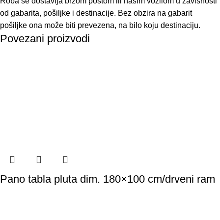
Roba se dostavlja brzom poštom ili našim vozilom u zavisnosti
od gabarita, pošiljke i destinacije. Bez obzira na gabarit
pošiljke ona može biti prevezena, na bilo koju destinaciju.
Povezani proizvodi
Pano tabla pluta dim. 180×100 cm/drveni ram