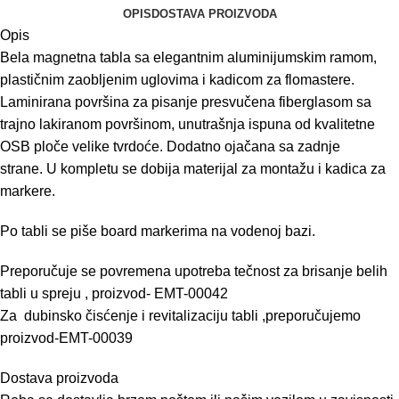
OPIS
DOSTAVA PROIZVODA
Opis
Bela magnetna tabla sa elegantnim aluminijumskim ramom,
plastičnim zaobljenim uglovima i kadicom za flomastere.
Laminirana površina za pisanje presvučena fiberglasom sa
trajno lakiranom površinom, unutrašnja ispuna od kvalitetne
OSB ploče velike tvrdoće. Dodatno ojačana sa zadnje
strane. U kompletu se dobija materijal za montažu i kadica za
markere.
Po tabli se piše board markerima na vodenoj bazi.
Preporučuje se povremena upotreba tečnost za brisanje belih
tabli u spreju , proizvod-
EMT-00042
Za dubinsko čisćenje i revitalizaciju tabli ,preporučujemo
proizvod-
EMT-00039
Dostava proizvoda