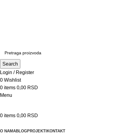
Patrijarha Joanikija 15A, 11165 Beograd, Srbija
office@sportedukalis.com
Search
Login / Register
0
Wishlist
0
items
0,00
RSD
Menu
0
items
0,00
RSD
Proizvodi
O NAMA
BLOG
PROJEKTI
KONTAKT