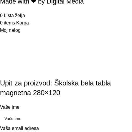
Made with ❤ by Digital Media
0
Lista želja
0
items
Korpa
Moj nalog
Upit za proizvod: Školska bela tabla
magnetna 280×120
Vaše ime
Vaša email adresa