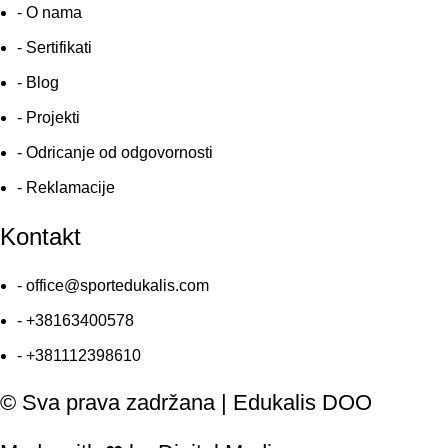
- O nama
- Sertifikati
- Blog
- Projekti
- Odricanje od odgovornosti
- Reklamacije
Kontakt
- office@sportedukalis.com
- +38163400578
- +381112398610
© Sva prava zadržana | Edukalis DOO