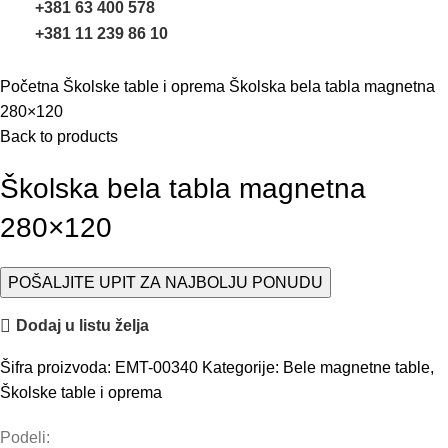
+381 63 400 578
+381 11 239 86 10
Uvećaj sliku
Početna
Školske table i oprema
Školska bela tabla magnetna
280×120
Back to products
Školska bela tabla magnetna
280×120
POŠALJITE UPIT ZA NAJBOLJU PONUDU
Dodaj u listu želja
Šifra proizvoda:
EMT-00340
Kategorije:
Bele magnetne table
,
Školske table i oprema
Podeli: