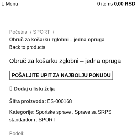
Menu
0
items
0,00
RSD
Uvećaj sliku
Početna
SPORT
Obruč za košarku zglobni – jedna opruga
Back to products
Obruč za košarku zglobni – jedna opruga
POŠALJITE UPIT ZA NAJBOLJU PONUDU
Dodaj u listu želja
Šifra proizvoda:
ES-000168
Kategorije:
Sportske sprave
,
Sprave sa SRPS
standardom
,
SPORT
Podeli: