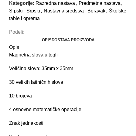
Kategorije:
Razredna nastava
,
Predmetna nastava
,
Srpski
,
Srpski
,
Nastavna sredstva
,
Boravak
,
Školske
table i oprema
Podeli:
OPIS
DOSTAVA PROIZVODA
Opis
Magnetna slova u tegli
Veličina slova: 35mm x 35mm
30 velikih latiničnih slova
10 brojeva
4 osnovne matematičke operacije
Znak jednakosti