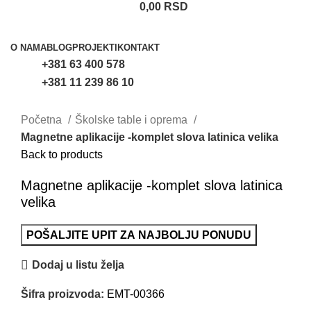
0,00
RSD
Proizvodi
O NAMA
BLOG
PROJEKTI
KONTAKT
+381 63 400 578
+381 11 239 86 10
Uvećaj sliku
Početna
Školske table i oprema
Magnetne aplikacije -komplet slova latinica velika
Back to products
Magnetne aplikacije -komplet slova latinica
velika
POŠALJITE UPIT ZA NAJBOLJU PONUDU
Dodaj u listu želja
Šifra proizvoda:
EMT-00366