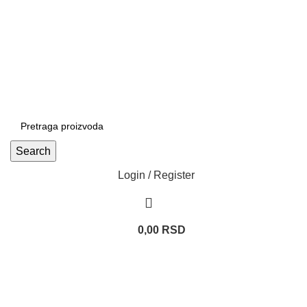
Patrijarha Joanikija 15A, 11165 Beograd, Srbija
office@sportedukalis.com
Search
Login / Register
0,00
RSD