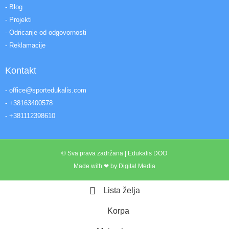
- Blog
- Projekti
- Odricanje od odgovornosti
- Reklamacije
Kontakt
- office@sportedukalis.com
- +38163400578
- +381112398610
© Sva prava zadržana | Edukalis DOO
Made with ❤ by Digital Media
Lista želja
Korpa