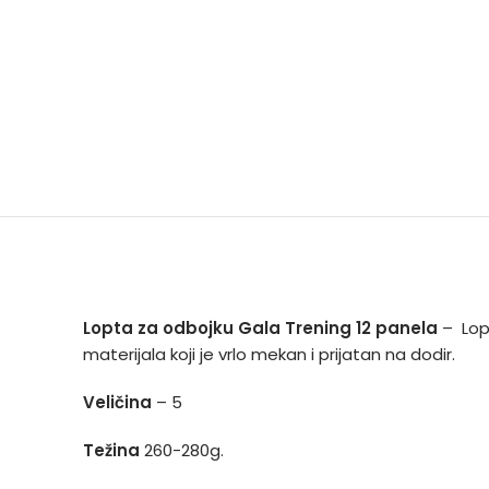
Lopta za odbojku Gala Trening 12 panela
– Lopt
materijala koji je vrlo mekan i prijatan na dodir.
Veličina
– 5
Težina
260-280g.