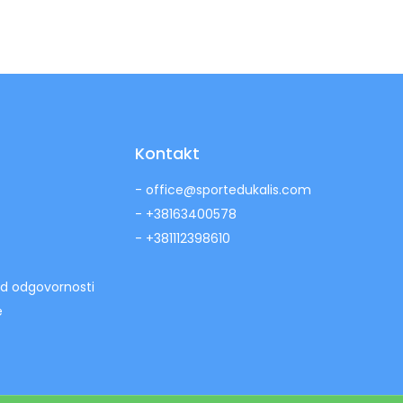
Kontakt
- office@sportedukalis.com
- +38163400578
- +381112398610
od odgovornosti
e