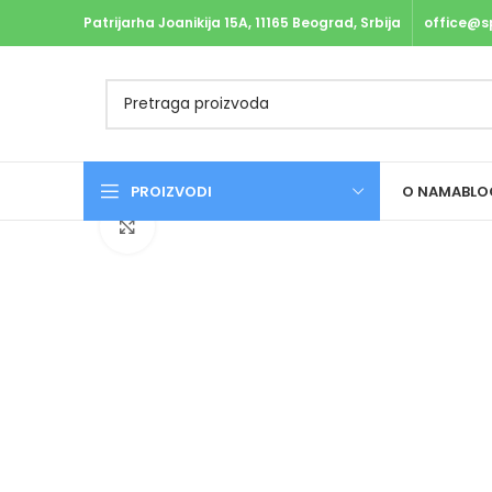
Patrijarha Joanikija 15A, 11165 Beograd, Srbija
office@s
PROIZVODI
O NAMA
BLO
Uvećaj sliku