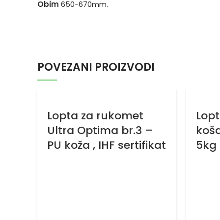
Obim
650-670mm.
POVEZANI PROIZVODI
Lopta za rukomet
Lopt
Ultra Optima br.3 –
koša
PU koža , IHF sertifikat
5kg