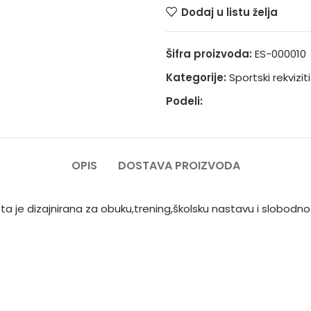
Dodaj u listu želja
Šifra proizvoda:
ES-000010
Kategorije:
Sportski rekviziti
Podeli:
OPIS
DOSTAVA PROIZVODA
a je dizajnirana za obuku,trening,školsku nastavu i slobodn