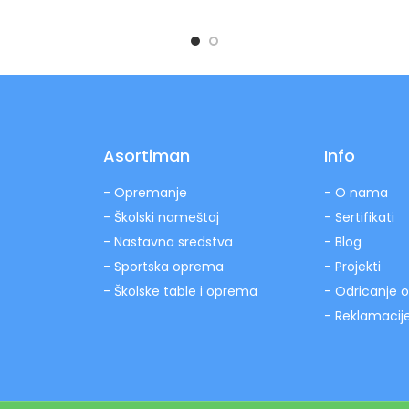
Asortiman
Info
- Opremanje
- O nama
- Školski nameštaj
- Sertifikati
- Nastavna sredstva
- Blog
- Sportska oprema
- Projekti
- Školske table i oprema
- Odricanje 
- Reklamacij