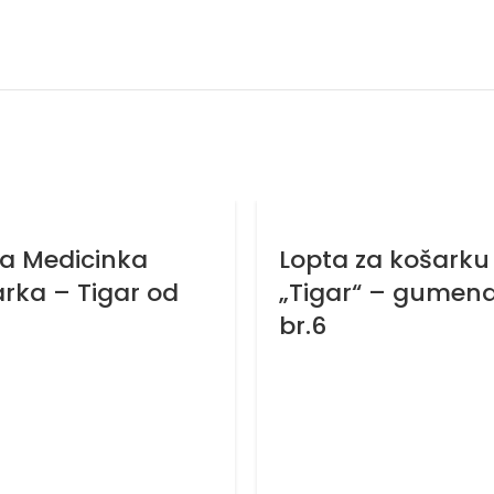
a Medicinka
Lopta za košarku
rka – Tigar od
„Tigar“ – gumen
br.6