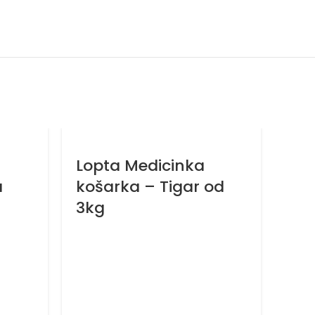
Lopta Medicinka
a
košarka – Tigar od
3kg
Lop