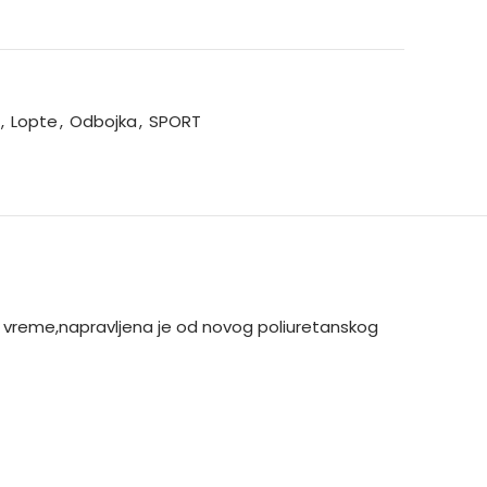
,
Lopte
,
Odbojka
,
SPORT
o vreme,napravljena je od novog poliuretanskog