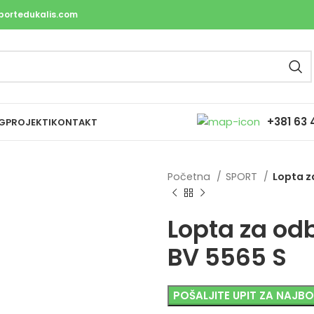
portedukalis.com
+381 63 
G
PROJEKTI
KONTAKT
Početna
SPORT
Lopta z
Lopta za od
BV 5565 S
POŠALJITE UPIT ZA NAJB