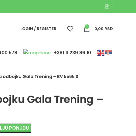
0
LOGIN / REGISTER
0,00
RSD
400 578
+381 11 239 86 10
a odbojku Gala Trening – BV 5565 S
bojku Gala Trening –
OLJU PONUDU