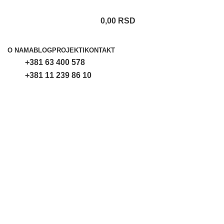
0,00
RSD
Proizvodi
O NAMA
BLOG
PROJEKTI
KONTAKT
+381 63 400 578
+381 11 239 86 10
Uvećaj sliku