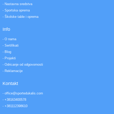
- Nastavna sredstva
- Sportska oprema
- Školske table i oprema
Info
- O nama
- Sertifikati
- Blog
- Projekti
- Odricanje od odgovornosti
- Reklamacije
Kontakt
- office@sportedukalis.com
- +38163400578
- +381112398610