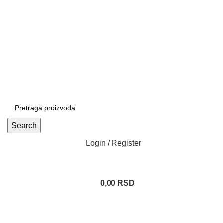
Patrijarha Joanikija 15A, 11165 Beograd, Srbija
office@sportedukalis.com
Search
Login / Register
0,00
RSD