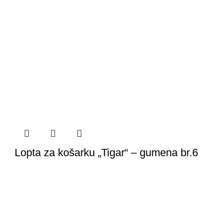
Lopta za košarku „Tigar“ – gumena br.6