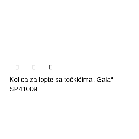
Kolica za lopte sa točkićima „Gala“
SP41009