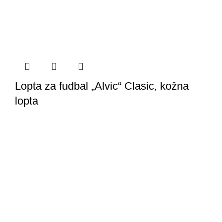
Lopta za fudbal „Alvic“ Clasic, kožna
lopta