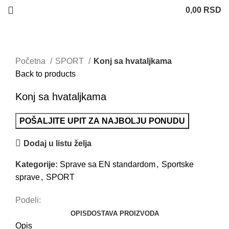
0,00
RSD
Uvećaj sliku
Početna
SPORT
Konj sa hvataljkama
Back to products
Konj sa hvataljkama
POŠALJITE UPIT ZA NAJBOLJU PONUDU
Dodaj u listu želja
Kategorije:
Sprave sa EN standardom
,
Sportske
sprave
,
SPORT
Podeli:
OPIS
DOSTAVA PROIZVODA
Opis