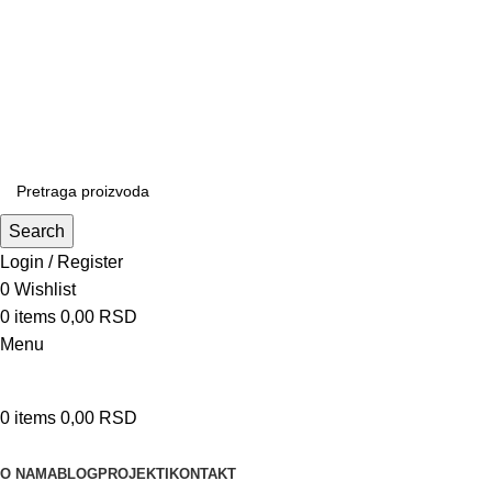
Patrijarha Joanikija 15A, 11165 Beograd, Srbija
office@sportedukalis.com
Search
Login / Register
0
Wishlist
0
items
0,00
RSD
Menu
0
items
0,00
RSD
Proizvodi
O NAMA
BLOG
PROJEKTI
KONTAKT