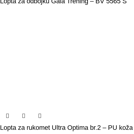
Lopta za odbojku Gala Trening – BV 5565 S
Lopta za rukomet Ultra Optima br.2 – PU koža