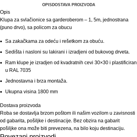
OPIS
DOSTAVA PROIZVODA
Opis
Klupa za svlačionice sa garderoberom – 1, 5m, jednostrana
(puno drvo), sa policom za obucu
Sa zakačkama za odeću i rešetkom za obuću.
Sedišta i nasloni su lakirani i izradjeni od bukovog drveta.
Ram klupe je izradjen od kvadratnih cevi 30×30 i plastificiran
u RAL 7035
Jednostavna i brza montaža.
Ukupna visina 1800 mm
Dostava proizvoda
Roba se dostavlja brzom poštom ili našim vozilom u zavisnosti
od gabarita, pošiljke i destinacije. Bez obzira na gabarit
pošiljke ona može biti prevezena, na bilo koju destinaciju.
Povezani proizvodi