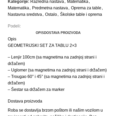
Kategorije:
Razredna nastava
,
Matematika
,
Matematika
,
Predmetna nastava
,
Oprema za table
,
Nastavna sredstva
,
Ostalo
,
Školske table i oprema
Podeli:
OPIS
DOSTAVA PROIZVODA
Opis
GEOMETRIJSKI SET ZA TABLU 2×3
– Lenjir 100cm (sa magnetima na zadnjoj strani i
držačem)
– Uglomer (sa magnetima na zadnjoj strani i držačem)
– Trougao 60° i 45° (sa magnetima na zadnjoj strani i
držačem)
– Šestar sa držačem za marker
Dostava proizvoda
Roba se dostavlja brzom poštom ili našim vozilom u