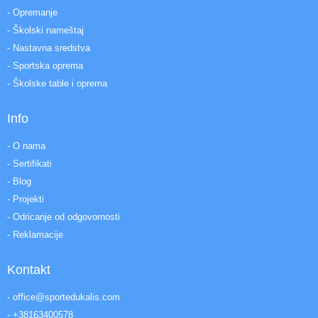
- Opremanje
- Školski nameštaj
- Nastavna sredstva
- Sportska oprema
- Školske table i oprema
Info
- O nama
- Sertifikati
- Blog
- Projekti
- Odricanje od odgovornosti
- Reklamacije
Kontakt
- office@sportedukalis.com
- +38163400578