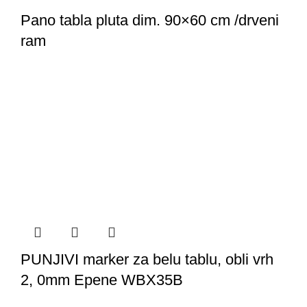
Pano tabla pluta dim. 90×60 cm /drveni
ram
PUNJIVI marker za belu tablu, obli vrh
2, 0mm Epene WBX35B