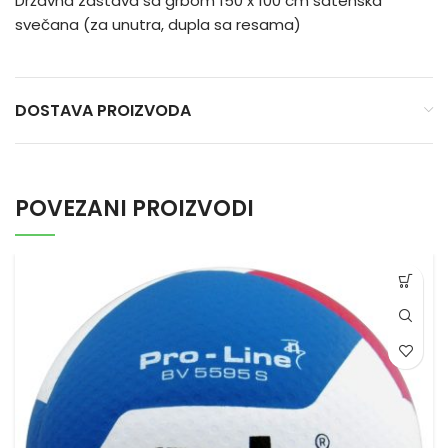
Državna zastava sa grbom 150 x 100 cm satenska
svečana (za unutra, dupla sa resama)
DOSTAVA PROIZVODA
POVEZANI PROIZVODI