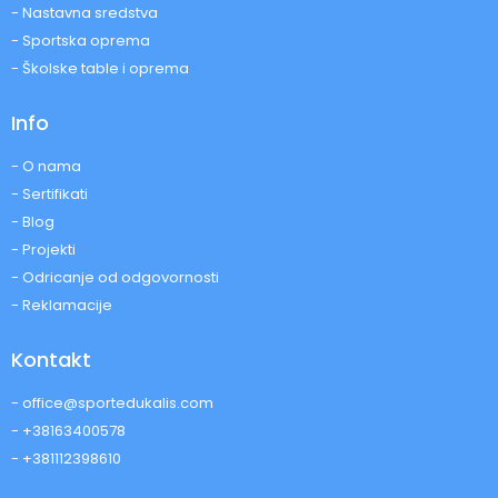
- Nastavna sredstva
- Sportska oprema
- Školske table i oprema
Info
- O nama
- Sertifikati
- Blog
- Projekti
- Odricanje od odgovornosti
- Reklamacije
Kontakt
- office@sportedukalis.com
- +38163400578
- +381112398610