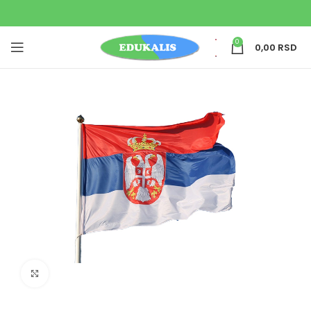
0
0,00
RSD
Uvećaj sliku