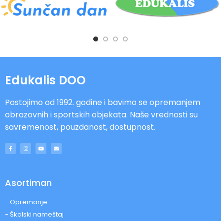
Edukalis DOO
Postojimo od 1992. godine i bavimo se opremanjem
obrazovnih i sportskih objekata. Naše vrednosti su
savremenost, pouzdanost, dostupnost.
Asortiman
- Opremanje
- Školski nameštaj