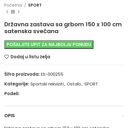
Početna
SPORT
Državna zastava sa grbom 150 x 100 cm
satenska svečana
POŠALJITE UPIT ZA NAJBOLJU PONUDU
Dodaj u listu želja
Šifra proizvoda:
ES-000255
Kategorije:
Sportski rekviziti
,
Ostalo
,
SPORT
Podeli:
OPIS